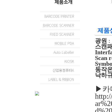
제품소개
BARCODE PRINTER
BARCODE SCANNER
제품
FIXED SCANNER
광원
:
MOBILE PDA
스캔
Interf
Auto Labeller
Scan r
KIOSK
Symbo
동작
산업용컴퓨터K
낙하
LABEL & RIBBON
▶카
http:
ar%2
d%20